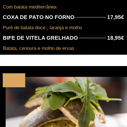
Com batata mediterrânea
COXA DE PATO NO FORNO
17,95€
Puré de batata doce , laranja e molho
BIFE DE VITELA GRELHADO
18,95€
Batata, cenoura e molho de ervas