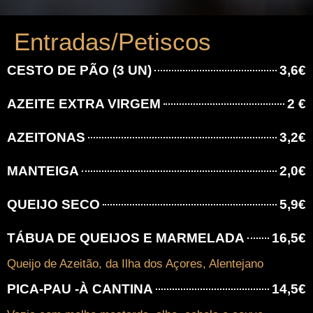
Entradas/Petiscos
CESTO DE PÃO (3 UN)
3,6€
AZEITE EXTRA VIRGEM
2 €
AZEITONAS
3,2€
MANTEIGA
2,0€
QUEIJO SECO
5,9€
TÁBUA DE QUEIJOS E MARMELADA
16,5€
Queijo de Azeitão, da Ilha dos Açores, Alentejano
PICA-PAU -À CANTINA
14,5€