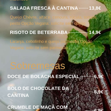
SALADA FRESCA À CANTINA
13,8€
Queijo Chévre, alface, cenoura, rúcula, tomate,
pesto Opção Vegana: solicite sem queijo
RISOTO DE BETERRABA
14,9€
Laranja, cebolinho e queijo parmesão Opção
Vegana: solicite sem parmesão
Sobremesas
DOCE DE BOLACHA ESPECIAL
6,9€
BOLO DE CHOCOLATE DA
6,9€
CANTINA
CRUMBLE DE MAÇÃ COM
6,9€