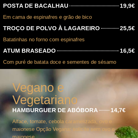
POSTA DE BACALHAU
19,9€
Em cama de espinafres e grão de bico
TROÇO DE POLVO À LAGAREIRO
25,5€
Batatinhas no forno com espinafres
ATUM BRASEADO
16,5€
Com puré de batata doce e sementes de sésamo
Vegano e
Vegetariano
HAMBURGUER DE ABÓBORA
14,7€
Alface, tomate, cebola caramelizada, ovo e
maionese Opção Vegana: solicite sem ovo e
maionese