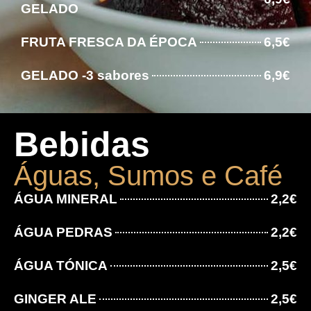
GELADO
FRUTA FRESCA DA ÉPOCA
6,5€
GELADO -3 sabores
6,9€
Bebidas
Águas, Sumos e Café
ÁGUA MINERAL
2,2€
ÁGUA PEDRAS
2,2€
ÁGUA TÓNICA
2,5€
GINGER ALE
2,5€