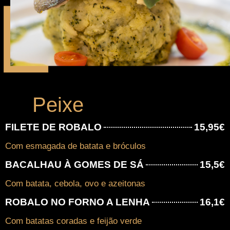
Peixe
FILETE DE ROBALO
15,95€
Com esmagada de batata e bróculos
BACALHAU À GOMES DE SÁ
15,5€
Com batata, cebola, ovo e azeitonas
ROBALO NO FORNO A LENHA
16,1€
Com batatas coradas e feijão verde